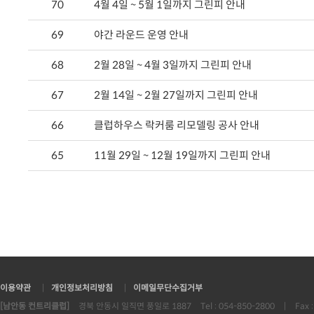
70
4월 4일 ~ 5월 1일까지 그린피 안내
69
야간 라운드 운영 안내
68
2월 28일 ~ 4월 3일까지 그린피 안내
67
2월 14일 ~ 2월 27일까지 그린피 안내
66
클럽하우스 락커룸 리모델링 공사 안내
65
11월 29일 ~ 12월 19일까지 그린피 안내
이용약관
|
개인정보처리방침
|
이메일무단수집거부
[남안동 컨트리클럽]
경북 안동시 일직면 풍일로 1887
Tel : 054-850-2800
|
Fax 