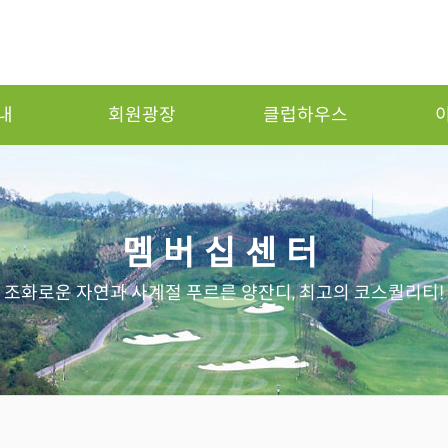
내
회원광장
클럽하우스
멤버십센터
조화로운 자연과 사계절 푸르른 양잔디, 최고의 코스퀄리티!