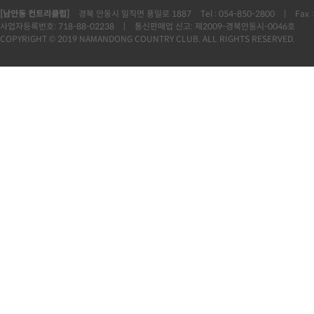
[남안동 컨트리클럽]
경북 안동시 일직면 풍일로 1887
Tel : 054-850-2800
|
Fax 
사업자등록번호: 718-88-02238
|
통신판매업 신고: 제2009-경북안동시-0046호
COPYRIGHT © 2019 NAMANDONG COUNTRY CLUB. ALL RIGHTS RESERVED.